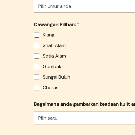
a
n
a
g
Cawangan Pilihan:
*
a
m
Klang
b
a
Shah Alam
r
k
Setia Alam
a
n
Gombak
Sungai Buluh
Cheras
Bagaimana anda gambarkan keadaan kulit 